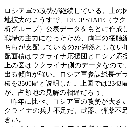
ロシア軍の攻勢が継続している。上の
地拡大のようすで、DEEP STATE（
析グループ）公表データをもとに作成
戦場の主力になったため、両軍の接触
ちらが支配しているのか判然としない
配面積はウクライナ応援団とロシア応
上の図はウクライナ側のデータなので
出る傾向が強い。ロシア軍参謀総長ゲラ
積を3500㎢と説明した。上図では234
が、占領地の見解の相違だろう。
昨年に比べ、ロシア軍の攻勢が大きい
クライナの兵力不足だ。武器、弾薬不
きい。